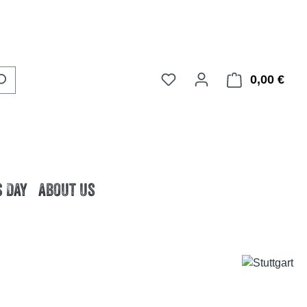
0,00 €
Ware
 Day
about us