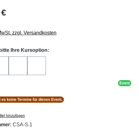
 €
 MwSt. zzgl. Versandkosten
auswählen
itte Ihre Kursoption:
Kurs+Leihhelm
Kurs+Leihschoner
Kurs+Leihhelm+Leihschoner
Event
 es keine Termine für dieses Event.
tel hinzufügen
mmer:
CSA-S.1